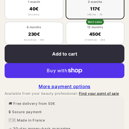
1 month
3 months
40€
117€
Discovery
39€/mo · -3€
Best value
6 months
12 months
230€
450€
38,33€/mo · -10€
37,50€/mo · -30€
Add to cart
More payment options
Available from your beauty professional:
Find your point of sale
🚚 Free delivery from 50€
🔒 Secure payment
🇫🇷 Made in France
✓ 30-day money-back guarantee