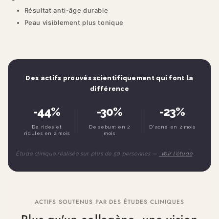
Résultat anti-âge durable
Peau visiblement plus tonique
Des actifs prouvés scientifiquement qui font la
différence
-44%
-30%
-23%
De rides et
De sebum en 2
D'acné en 2 mois
ridules en 2 mois
mois
Étude clinique réalisée sur plus de 50 personnes —
Voir l'étude
ACTIFS SOUTENUS PAR DES ÉTUDES CLINIQUES