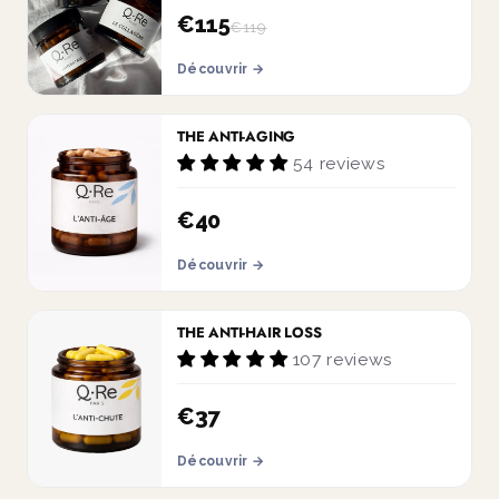
plus souple et plus tonique
€115
€119
Découvrir →
THE ANTI-AGING
54 reviews
€40
Découvrir →
THE ANTI-HAIR LOSS
107 reviews
€37
Découvrir →