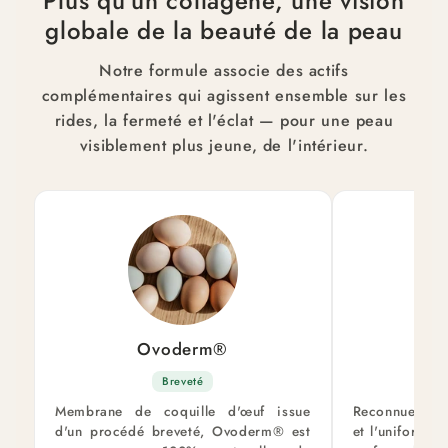
Plus qu'un collagène, une vision
globale de la beauté de la peau
Notre formule associe des actifs
complémentaires qui agissent ensemble sur les
rides, la fermeté et l'éclat — pour une peau
visiblement plus jeune, de l'intérieur.
Ovoderm®
Ni
Breveté
Membrane de coquille d'œuf issue
Reconnue pour
d'un procédé breveté, Ovoderm® est
et l'uniformit