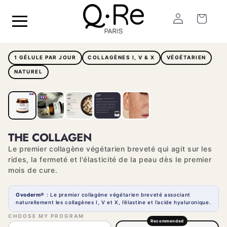
Skip to
Log
content
Cart
in
1 GÉLULE PAR JOUR
COLLAGÈNES I, V & X
VÉGÉTARIEN
NATUREL
THE COLLAGEN
Le premier collagène végétarien breveté qui agit sur les
rides, la fermeté et l'élasticité de la peau dès le premier
mois de cure.
Ovoderm®
: Le premier collagène végétarien breveté associant
naturellement les collagènes I, V et X, l’élastine et l’acide hyaluronique.
CHOOSE MY PROGRAM
Recommended